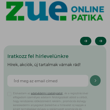
Iratkozz fel hírlevelünkre
Hírek, akciók, új tartalmak várnak rád!
Elolvastam az
adatvédelmi szabályzatot
, és a regisztrációval
elfogadom személyes adataim feldolgozását abból a célból,
hogy rendszeres időközönként reklám-, promóciós és/vagy
kereskedelmi anyagokat (beleértve a hírlevelet is) kapjak a
kínált termékekkel és/vagy a reklámozott promóciós és
értékesítési kezdeményezésekkel kapcsolatban. *