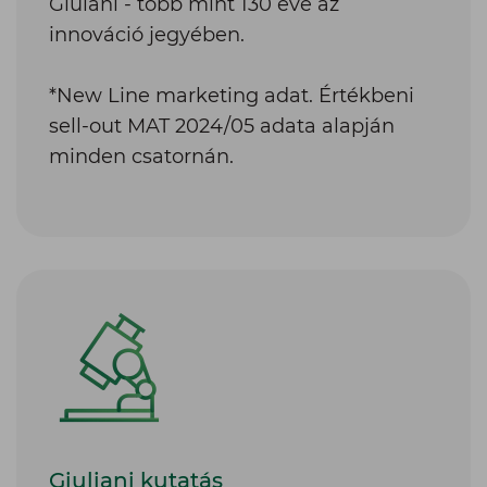
sell-out MAT 2024/05 adata alapján
minden csatornán.
Giuliani kutatás
Egyedi és szabadalmaztatott
összetevők, amiket a Giuliani cég
kutatásainak mélyreható eredményei