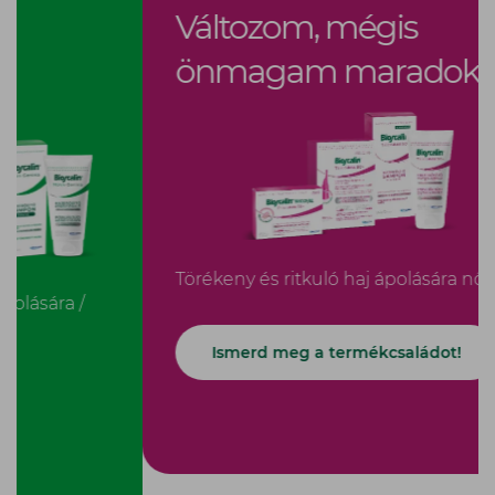
Változom, mégis
önmagam maradok
Törékeny és ritkuló haj ápolására nőknek
Ismerd meg a termékcsaládot!