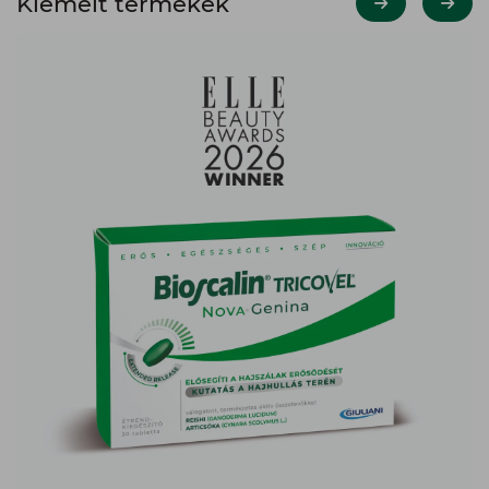
Étrend-kiegészítő tabletta
Hullásra hajlamos hajra