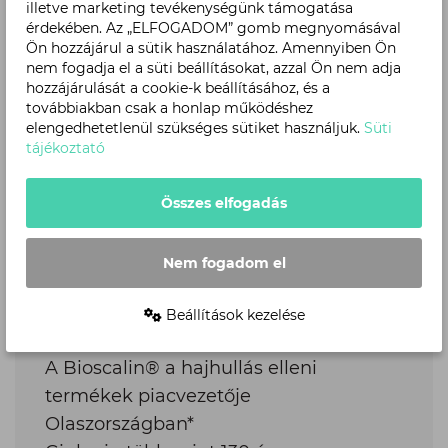
illetve marketing tevékenységünk támogatása
érdekében. Az „ELFOGADOM” gomb megnyomásával
Ön hozzájárul a sütik használatához. Amennyiben Ön
nem fogadja el a süti beállításokat, azzal Ön nem adja
hozzájárulását a cookie-k beállításához, és a
továbbiakban csak a honlap működéshez
elengedhetetlenül szükséges sütiket használjuk.
Süti
tájékoztató
Összes elfogadás
Piacvezető
A Bioscalin® a hajhullás elleni
Nem fogadom el
termékek piacvezetője
Olaszországban*
Beállítások kezelése
Giulani -­ több mint 130 éve az
innováció jegyében.
*New Line marketing adat. Értékbeni