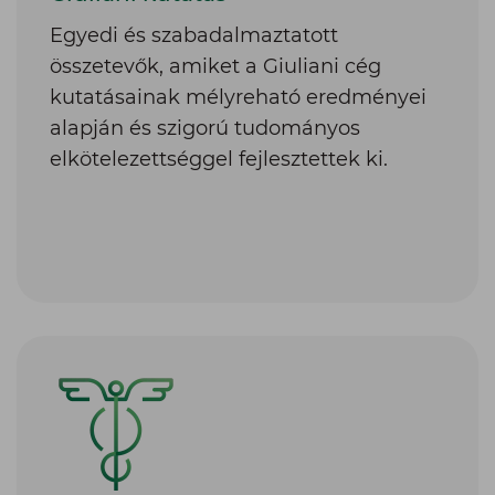
alapján és szigorú tudományos
elkötelezettséggel fejlesztettek ki.
Leggyakrabban használt termék
A Bioscalin® a hajápolás