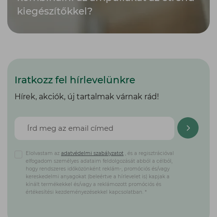
kiegészítőkkel?
Iratkozz fel hírlevelünkre
Hírek, akciók, új tartalmak várnak rád!
Elolvastam az
adatvédelmi szabályzatot
, és a regisztrációval
elfogadom személyes adataim feldolgozását abból a célból,
hogy rendszeres időközönként reklám-, promóciós és/vagy
kereskedelmi anyagokat (beleértve a hírlevelet is) kapjak a
kínált termékekkel és/vagy a reklámozott promóciós és
értékesítési kezdeményezésekkel kapcsolatban. *