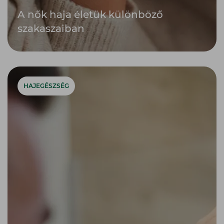
A nők haja életük különböző
szakaszaiban
HAJEGÉSZSÉG