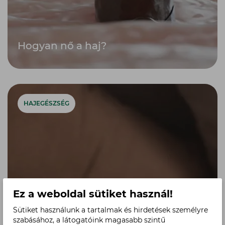
Hogyan nő a haj?
HAJEGÉSZSÉG
Ez a weboldal sütiket használ!
Sütiket használunk a tartalmak és hirdetések személyre
szabásához, a látogatóink magasabb szintű